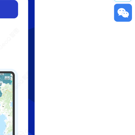
ꀥ
GeoQ小助理