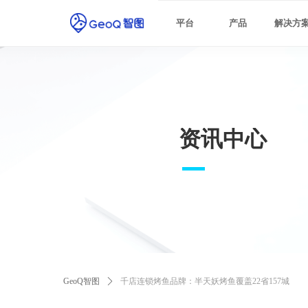
最佳实践
平台
产品
解决方
资讯中心
GeoQ智图
ꄲ
千店连锁烤鱼品牌：半天妖烤鱼覆盖22省157城