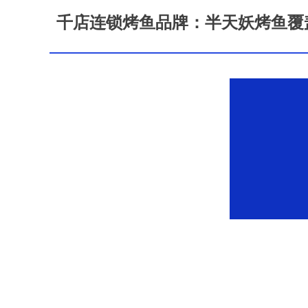
千店连锁烤鱼品牌：半天妖烤鱼覆盖2