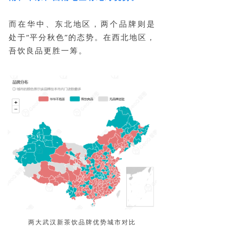
而在华中、东北地区，两个品牌则是
处于“平分秋色”的态势。在西北地区，
吾饮良品更胜一筹。
两大武汉新茶饮品牌优势城市对比