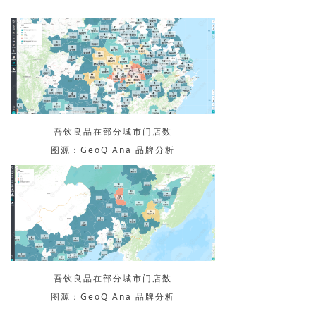
吾饮良品在部分城市门店数
图源：GeoQ Ana 品牌分析
吾饮良品在部分城市门店数
图源：GeoQ Ana 品牌分析