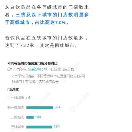
从吾饮良品在各等级城市的门店数来
看
，三线及以下城市的门店数明显多
于高线城市，占比高达78%。
吾饮良品在五线城市的门店数最多，
达到了732家，其次是四线城市。