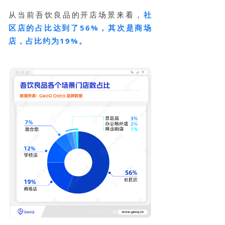
从当前吾饮良品的开店场景来看，
社
区店的占比达到了56%，其次是商场
店，占比约为19%。