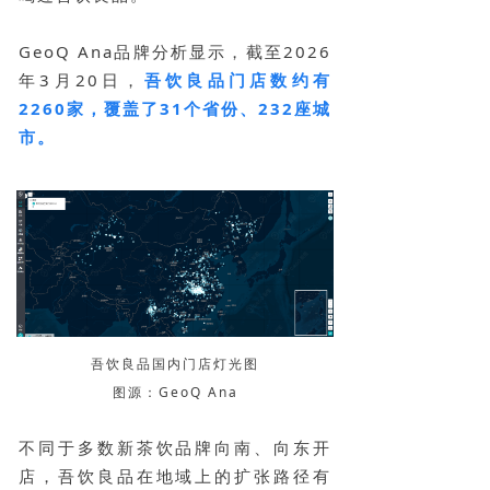
GeoQ Ana品牌分析显示，截至2026
年3月20日，
吾饮良品门店数约有
2260家，覆盖了31个省份、232座城
市。
吾饮良品国内门店灯光图
图源：GeoQ Ana
不同于多数新茶饮品牌向南、向东开
店，吾饮良品在地域上的扩张路径有