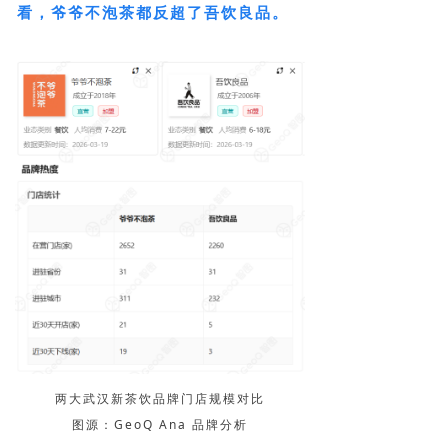
看，爷爷不泡茶都反超了吾饮良品。
两大武汉新茶饮品牌门店规模对比
图源：GeoQ Ana 品牌分析