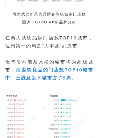
两大武汉新茶饮品牌各等级城市门店数
图源：GeoQ Ana 品牌分析
在两大茶饮品牌门店数TOP10城市，
位列第一的均是“大本营”武汉市。
但爷爷不泡茶入榜的城市均为高线城
市，
而吾饮良品的门店数TOP10城市
中，三线及以下城市占了9席。