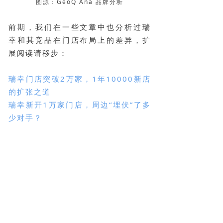
图源：GeoQ Ana 品牌分析
前期，我们在一些文章中也分析过瑞
幸和其竞品在门店布局上的差异，扩
展阅读请移步：
瑞幸门店突破2万家，1年10000新店
的扩张之道
瑞幸新开1万家门店，周边“埋伏”了多
少对手？
库迪贴贴瑞幸，双赢策略还是相互伤
害？
2023年连锁咖啡“规模战”加剧，瑞幸
拓店8200+家率先破万
目前，瑞幸的发展视野已不止于国
内，而是面向全球。
当前已在新加
坡、马来西亚、美国等国家布局了门