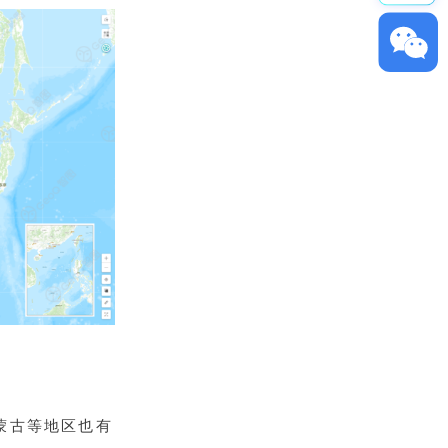
ꀥ
GeoQ小助理
蒙古等地区也有