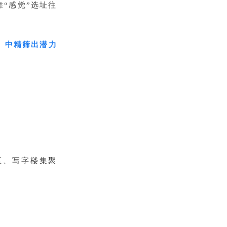
“感觉”选址往
g）中精筛出潜力
区、写字楼集聚