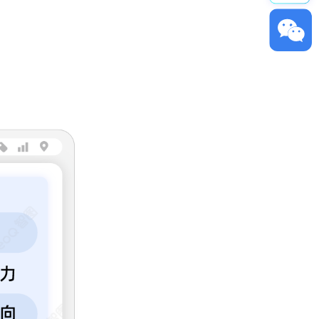
ꀥ
GeoQ小助理