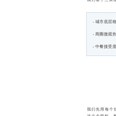
- 城市底
- 商圈微观
- 中餐接受
我们先用每个