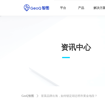
最佳实践
平台
产品
解决方
资讯中心
GeoQ智图
ꄲ
冒菜品牌出海，如何锁定胡志明市黄金地段？