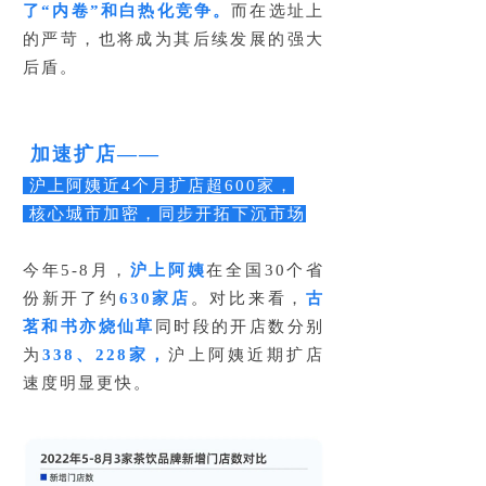
了“内卷”和白热化竞争。
而在选址上
的严苛，也将成为其后续发展的强大
后盾。
加速扩店——
沪上阿姨近4个月扩店超600家，
核心城市加密，同步开拓下沉市场
今年5-8月，
沪上阿姨
在全国30个省
份新开了约
630家店
。对比来看，
古
茗和书亦烧仙草
同时段的开店数分别
为
338、228家，
沪上阿姨近期扩店
速度明显更快。