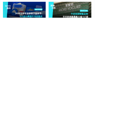
2026上半年连锁餐饮蓝皮书：6大细分赛道开闭店盘点
茉酸奶扩张回暖？1513家门店覆盖266城
文内领取《2026年上半年连锁餐饮门店发展蓝皮书》
2026-07-21
2026-07-15
从小县城到海外20余国，张亮麻辣烫的“滚烫”扩张路
国潮撼动欧洲市场，中国品牌讲述东方文化故事
全球门店突破6000家
中国品牌欧洲市场出海观察
2026-07-15
2026-07-15
上一页
1
/
50
下一页