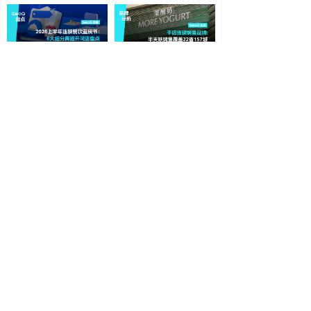
2026上半年连锁餐饮蓝皮书：6大细分赛道开闭店盘点
茉酸奶扩张回暖？1513家门店覆盖266城
文内领取《2026年上半年连锁餐饮门店发展蓝皮书》
2026-07-21
2026-07-15
从小县城到海外20余国，张亮麻辣烫的“滚烫”扩张路
国潮撼动欧洲市场，中国品牌讲述东方文化故事
全球门店突破6000家
中国品牌欧洲市场出海观察
2026-07-15
2026-07-15
上一页
1
/
50
下一页